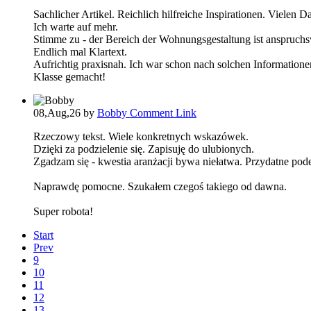
Sachlicher Artikel. Reichlich hilfreiche Inspirationen. Vielen Da
Ich warte auf mehr.
Stimme zu - der Bereich der Wohnungsgestaltung ist anspruchsv
Endlich mal Klartext.
Aufrichtig praxisnah. Ich war schon nach solchen Informationen 
Klasse gemacht!
08,Aug,26
by
Bobby
Comment Link
Rzeczowy tekst. Wiele konkretnych wskazówek.
Dzięki za podzielenie się. Zapisuję do ulubionych.
Zgadzam się - kwestia aranżacji bywa niełatwa. Przydatne pode
Naprawdę pomocne. Szukałem czegoś takiego od dawna.
Super robota!
Start
Prev
9
10
11
12
13