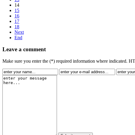
14
15
16
17
18
Next
End
Leave a comment
Make sure you enter the (*) required information where indicated. H