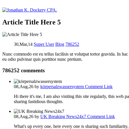
Article Title Here 5
30,Mar,14
Super User
Blog
786252
Nunc commodo est eu tellus facilisis ut volutpat tortor gravida. In hac
eu odio pulvinar quis porttitor nunc pretium.
786252
comments
08,Aug,26
by
körpersalzwassersystem
Comment Link
Hi there it's me, I am also visiting this site regularly, this web pa
sharing fastidious thoughts.
08,Aug,26
by
UK Breaking News24x7
Comment Link
What's up every one, here every one is sharing such familiarity, s